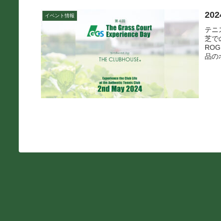
202
イベント情報
テニ
芝で
RO
品の