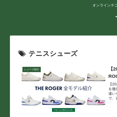
オンラインテニ
テニスシューズ
【2
シューズ紹介
RO
【2
を徹
違い
で、
見逃