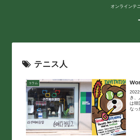
オンラインテニ
テニス人
Wo
コラム
20
き、
は韓
なっ