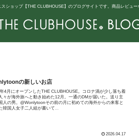
スショップ【THE CLUBHOUSE】のブログサイトです。商品レビュ
nlytoonの新しいお店
22年4月にオープンしたTHE CLUBHOUSE。コロナ渦が少し落ち着
人々が海外旅へと動き始めた12月。一通のDMが届いた。送り主
国人の男。@Wonlytoonその前の月に初めての海外からの来客と
た韓国人女子二人組が書いて...
2026.04.17